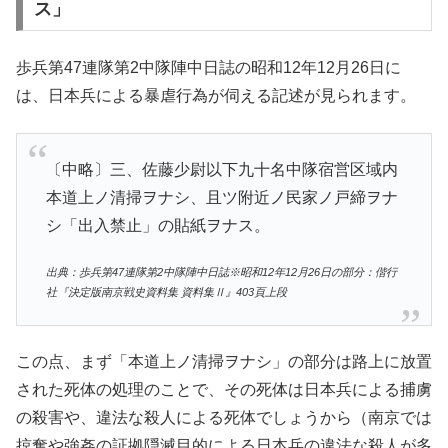
ス」
歩兵第47連隊第2中隊陣中日誌の昭和12年12月26日に
は、日本兵による暴虐行為が伺える記述が見られます。
〔中略〕三、佐藤少尉以下九十名中隊宿営区域内
本道上ノ清掃ヲナシ、且ツ附近ノ民家ノ戸締ヲナ
シ「出入禁止」の貼紙ヲナス。
出典：歩兵第47連隊第2中隊陣中日誌※昭和12年12月26日の部分：偕行
社『決定版南京戦史資料集 資料集Ⅱ』403頁上段
この点、まず「本道上ノ清掃ヲナシ」の部分は路上に放置
された死体の処理のことで、その死体は日本兵による捕虜
の殺害や、違法な殺人による死体でしょうから（南京では
掠奪や強姦の証拠隠滅目的による日本兵の違法な殺人が多