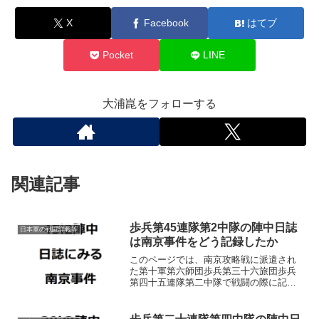
X
Facebook
はてブ
Pocket
LINE
大浦崑をフォローする
関連記事
歩兵第45連隊第2中隊の陣中日誌
日本軍の戦闘詳報等
は南京事件をどう記録したか
このページでは、南京攻略戦に派遣され
た第十軍第六師団歩兵第三十六旅団歩兵
第四十五連隊第二中隊で戦闘の際に記録
された陣中日誌を参考に、南京攻略戦で
具体的にどのような日本兵による略奪
（掠奪）や虐殺などの暴虐行為が行われ