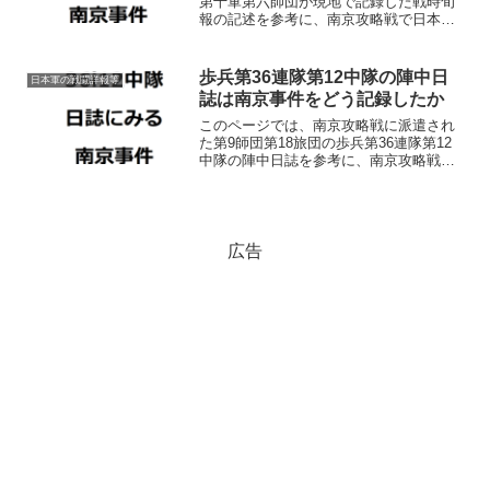
第十軍第六師団が現地で記録した戦時旬
報の記述を参考に、南京攻略戦で日本軍
が具体的にどのような暴虐行為を行った
のか確認しています。
歩兵第36連隊第12中隊の陣中日
日本軍の戦闘詳報等
誌は南京事件をどう記録したか
このページでは、南京攻略戦に派遣され
た第9師団第18旅団の歩兵第36連隊第12
中隊の陣中日誌を参考に、南京攻略戦に
おいて具体的にどのような日本兵による
略奪（掠奪）などの暴虐行為が行われた
のか確認しています。
広告