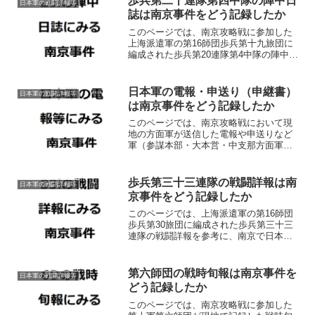
歩兵第二十連隊第四中隊の陣中日
日本軍の戦闘詳報等
たのか確認しています。
誌は南京事件をどう記録したか
このページでは、南京攻略戦に参加した
上海派遣軍の第16師団歩兵第十九旅団に
編成された歩兵第20連隊第4中隊の陣中日
誌を参考に南京で具体的にどのような日
本兵による暴虐行為が行われたのか確認
しています。
日本軍の電報・申送り（申継書）
日本軍の戦闘詳報等
は南京事件をどう記録したか
このページでは、南京攻略戦において現
地の方面軍が送信した電報や申送りなど
軍（参謀本部・大本営・中支那方面軍司
令部等）の通信記録を参考に当時の南京
で具体的にどのような日本兵による暴虐
行為が行われたのか確認しています。
歩兵第三十三連隊の戦闘詳報は南
日本軍の戦闘詳報等
京事件をどう記録したか
このページでは、上海派遣軍の第16師団
歩兵第30旅団に編成された歩兵第三十三
連隊の戦闘詳報を参考に、南京で日本軍
が具体的にどのような暴虐行為を行った
のか確認しています。
第六師団の戦時旬報は南京事件を
日本軍の戦闘詳報等
どう記録したか
このページでは、南京攻略戦に参加した