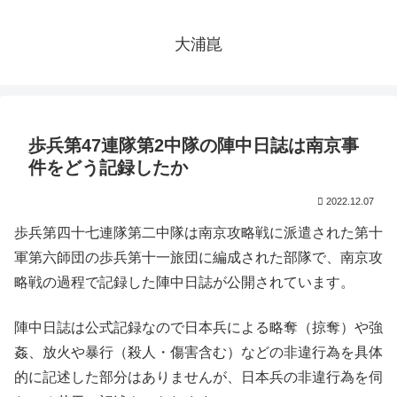
大浦崑
歩兵第47連隊第2中隊の陣中日誌は南京事
件をどう記録したか
2022.12.07
歩兵第四十七連隊第二中隊は南京攻略戦に派遣された第十
軍第六師団の歩兵第十一旅団に編成された部隊で、南京攻
略戦の過程で記録した陣中日誌が公開されています。
陣中日誌は公式記録なので日本兵による略奪（掠奪）や強
姦、放火や暴行（殺人・傷害含む）などの非違行為を具体
的に記述した部分はありませんが、日本兵の非違行為を伺